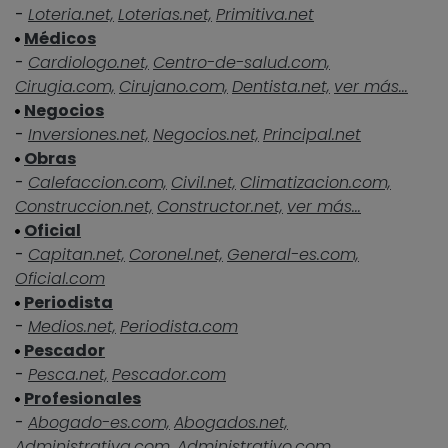
-
Loteria.net,
Loterias.net,
Primitiva.net
Médicos
-
Cardiologo.net,
Centro-de-salud.com,
Cirugia.com,
Cirujano.com,
Dentista.net,
ver más...
Negocios
-
Inversiones.net,
Negocios.net,
Principal.net
Obras
-
Calefaccion.com,
Civil.net,
Climatizacion.com,
Construccion.net,
Constructor.net,
ver más...
Oficial
-
Capitan.net,
Coronel.net,
General-es.com,
Oficial.com
Periodista
-
Medios.net,
Periodista.com
Pescador
-
Pesca.net,
Pescador.com
Profesionales
-
Abogado-es.com,
Abogados.net,
Administrativa.com,
Administrativo.com,