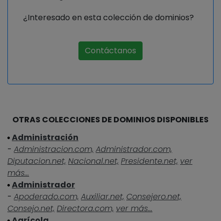
¿Interesado en esta colección de dominios?
Contáctanos
OTRAS COLECCIONES DE DOMINIOS DISPONIBLES
Administración
-
Administracion.com,
Administrador.com,
Diputacion.net,
Nacional.net,
Presidente.net,
ver
más...
Administrador
-
Apoderado.com,
Auxiliar.net,
Consejero.net,
Consejo.net,
Directora.com,
ver más...
Agrícola