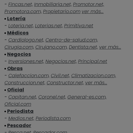
-
Fincas.net,
Inmobiliaria.net,
Promotor.net,
Promotora.com,
Propietario.com
ver más...
Lotería
-
Loteria.net,
Loterias.net,
Primitiva.net
Médicos
-
Cardiologo.net,
Centro-de-salud.com,
Cirugia.com,
Cirujano.com,
Dentista.net,
ver más...
Negocios
-
Inversiones.net,
Negocios.net,
Principal.net
Obras
-
Calefaccion.com,
Civil.net,
Climatizacion.com,
Construccion.net,
Constructor.net,
ver más...
Oficial
-
Capitan.net,
Coronel.net,
General-es.com,
Oficial.com
Periodista
-
Medios.net,
Periodista.com
Pescador
-
Pesca.net,
Pescador.com