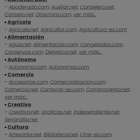
-
Apoderado.com,
Auxiliar.net,
Consejero.net,
Consejo.net,
Directora.com,
ver más...
Agrícola
-
Agricola.net,
Agricultor.com,
Agricultura-es.com
Alimentación
-
Agua.net,
Alimentacion.com,
Congelados.com,
Conservas.com,
Dietetica.net,
ver más...
Autónomo
-
Autonomo.com,
Autonomos.com
Comercio
-
Accesorios.com,
Comercializacion.com,
Comercio.net,
Compras-es.com,
Compraventa.net,
ver más...
Creativo
-
Creativo.net,
Graficas.net,
Independiente.net,
Serigrafia.net
Cultura
-
Artesania.net,
Biblioteca.net,
Cine-es.com,