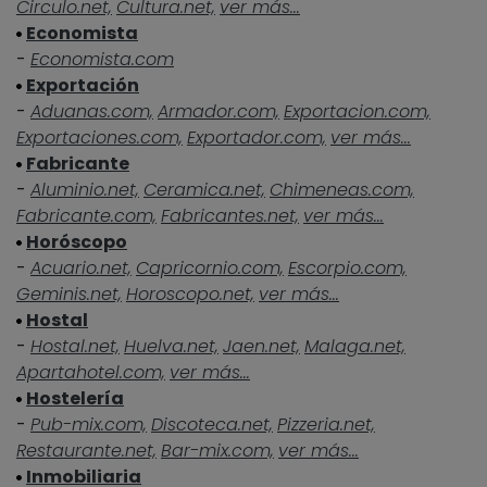
Circulo.net,
Cultura.net,
ver más...
Economista
-
Economista.com
Exportación
-
Aduanas.com,
Armador.com,
Exportacion.com,
Exportaciones.com,
Exportador.com,
ver más...
Fabricante
-
Aluminio.net,
Ceramica.net,
Chimeneas.com,
Fabricante.com,
Fabricantes.net,
ver más...
Horóscopo
-
Acuario.net,
Capricornio.com,
Escorpio.com,
Geminis.net,
Horoscopo.net,
ver más...
Hostal
-
Hostal.net,
Huelva.net,
Jaen.net,
Malaga.net,
Apartahotel.com,
ver más...
Hostelería
-
Pub-mix.com,
Discoteca.net,
Pizzeria.net,
Restaurante.net,
Bar-mix.com,
ver más...
Inmobiliaria